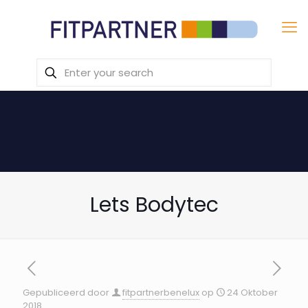
Lets Bodytec
Gepubliceerd door
fitpartnerbenelux
op
24 Oktober
2018