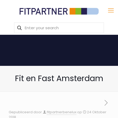
Fit en Fast Amsterdam
Gepubliceerd door
fitpartnerbenelux
op
24 Oktober
2018