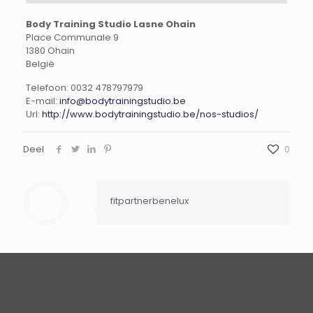
Body Training Studio Lasne Ohain
Place Communale 9
1380
Ohain
België
Telefoon:
0032 478797979
E-mail:
info@bodytrainingstudio.be
Url:
http://www.bodytrainingstudio.be/nos-studios/
Deel
0
fitpartnerbenelux